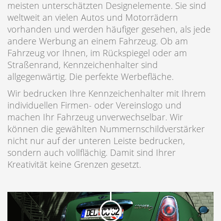
meisten unterschätzten Designelemente. Sie sind
weltweit an vielen Autos und Motorrädern
vorhanden und werden häufiger gesehen, als jede
andere Werbung an einem Fahrzeug. Ob am
Fahrzeug vor Ihnen, im Rückspiegel oder am
Straßenrand, Kennzeichenhalter sind
allgegenwärtig. Die perfekte Werbefläche.
Wir bedrucken Ihre Kennzeichenhalter mit Ihrem
individuellen Firmen- oder Vereinslogo und
machen Ihr Fahrzeug unverwechselbar. Wir
können die gewählten Nummernschildverstärker
nicht nur auf der unteren Leiste bedrucken,
sondern auch vollflächig. Damit sind Ihrer
Kreativität keine Grenzen gesetzt.