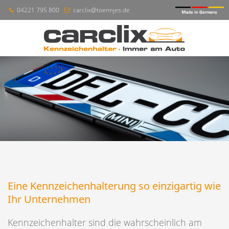
04221 795 800
carclix@toennjes.de
Eine Kennzeichenhalterung so einzigartig wie
Ihr Unternehmen
Kennzeichenhalter sind die wahrscheinlich am