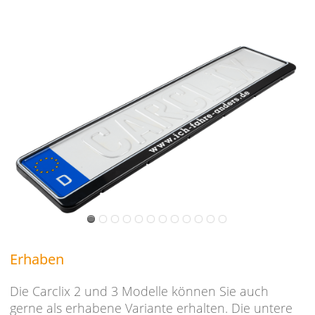
Erhaben
Die Carclix 2 und 3 Modelle können Sie auch
gerne als erhabene Variante erhalten. Die untere