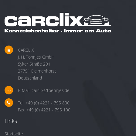
CARCLIX
J. H. Tönnjes GmbH
Syker Straße 201
27751 Delmenhorst
Deutschland
E-Mail:
carclix@toennjes.de
Tel. +49 (0) 4221 - 795 800
Fax: +49 (0) 4221 - 795 100
Links
Startseite