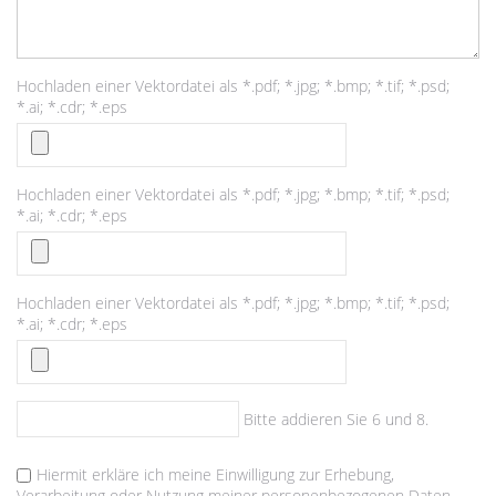
Hochladen einer Vektordatei als *.pdf; *.jpg; *.bmp; *.tif; *.psd;
*.ai; *.cdr; *.eps
Hochladen einer Vektordatei als *.pdf; *.jpg; *.bmp; *.tif; *.psd;
*.ai; *.cdr; *.eps
Hochladen einer Vektordatei als *.pdf; *.jpg; *.bmp; *.tif; *.psd;
*.ai; *.cdr; *.eps
Bitte addieren Sie 6 und 8.
Hiermit erkläre ich meine Einwilligung zur Erhebung,
Verarbeitung oder Nutzung meiner personenbezogenen Daten